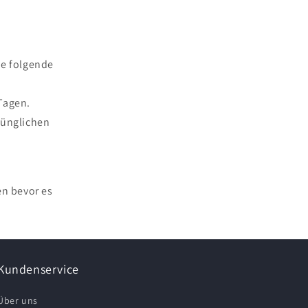
ie folgende
Tagen.
rünglichen
en bevor es
Kundenservice
Über uns