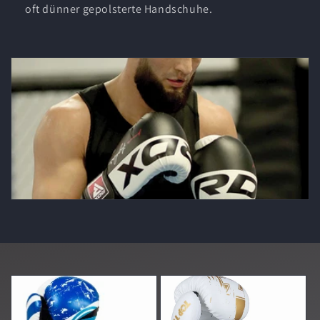
oft dünner gepolsterte Handschuhe.
o
r
i
e
: