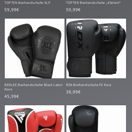
TOPTEN Boxhandschuhe XLP
TOPTEN Boxhandschuhe „4Select“
Normaler
59,99€
Normaler
59,99€
Preis
Preis
BENLEE Boxhandschuhe Black Label
RDX Boxhandschuhe F6 Kara
Nero
Normaler
38,99€
Normaler
45,99€
Preis
Preis