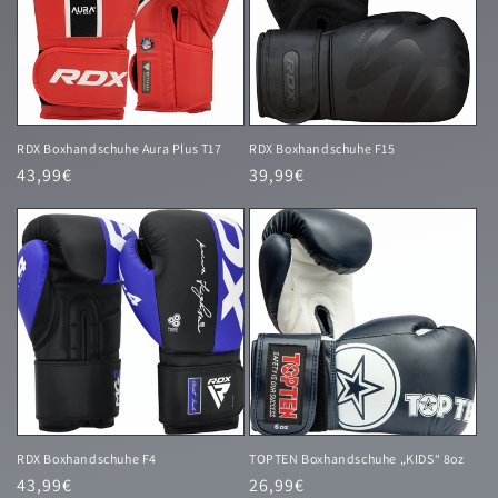
RDX Boxhandschuhe Aura Plus T17
RDX Boxhandschuhe F15
Normaler
43,99€
Normaler
39,99€
Preis
Preis
RDX Boxhandschuhe F4
TOPTEN Boxhandschuhe „KIDS“ 8oz
Normaler
43,99€
Normaler
26,99€