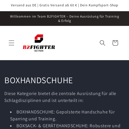
Direkt
Versand aus DE | Gratis Versand ab 60 € | Dein Kampfsport-Shop
zum
Inhalt
Willkommen im Team B2FIGHTER – Deine Ausrüstung für Training
& Erfolg
Warenkorb
K
BOXHANDSCHUHE
a
Diese Kategorie bietet die zentrale Ausrüstung für alle
t
Schlagdisziplinen und ist unterteilt in:
e
BOXHANDSCHUHE: Gepolsterte Handschuhe für
Sparring und Training.
g
BOXSACK- & GERÄTEHANDSCHUHE: Robustere und