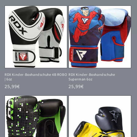
Preis
Preis
RDX Kinder-Boxhandschuhe 4B ROBO
RDX Kinder-Boxhandschuhe
| 6oz
Superman 6oz
Normaler
25,99€
Normaler
25,99€
Preis
Preis