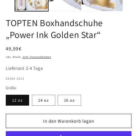
TOPTEN Boxhandschuhe
„Power Ink Golden Star“
Normaler
49,99€
Preis
inkl. MwSt.,
zzgl. Versandkosten
Lieferzeit 2-4 Tage
SKU:
22662-1212
Größe
12 oz
14 oz
16 oz
In den Warenkorb legen