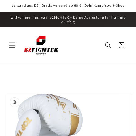
Direkt
Versand aus DE | Gratis Versand ab 60 € | Dein Kampfsport-Shop
zum
Inhalt
Willkommen im Team B2FIGHTER – Deine Ausrüstung für Training
& Erfolg
Warenkorb
oduktinformationen
ringen