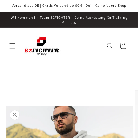
Direkt
Versand aus DE | Gratis Versand ab 60 € | Dein Kampfsport-Shop
zum
Inhalt
Willkommen im Team B2FIGHTER – Deine Ausrüstung für Training
& Erfolg
Warenkorb
oduktinformationen
ringen