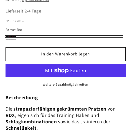
inkl. MwSt.,
zzgl. Versandkosten
Lieferzeit 2-4 Tage
SKU:
FPR-F6MR-1
Farbe:
Rot
Rot
Schwarz
In den Warenkorb legen
Weitere Bezahlmöglichkeiten
Beschreibung
Die
strapazierfähigen gekrümmten Pratzen
von
RDX
, eigen sich für das Training Haken und
Schlagkombinationen
sowie das trainieren der
Schnelligkeit
.