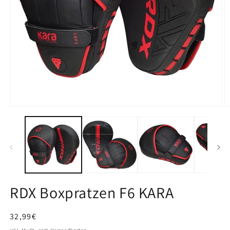
Medien
M
1
2
in
in
Modal
M
öffnen
ö
RDX Boxpratzen F6 KARA
Normaler
32,99€
Preis